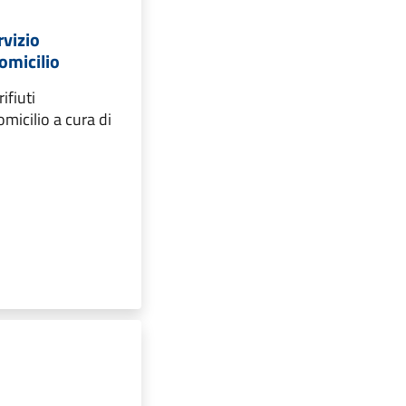
rvizio
omicilio
rifiuti
micilio a cura di