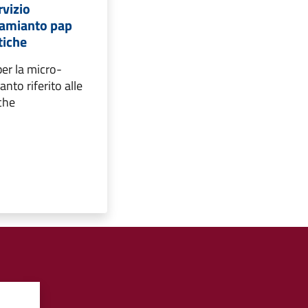
rvizio
 amianto pap
tiche
er la micro-
anto riferito alle
che