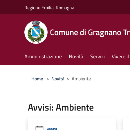
Salta al contenuto principale
Regione Emilia-Romagna
Comune di Gragnano Tr
Amministrazione
Novità
Servizi
Vivere 
Home
>
Novità
>
Ambiente
Avvisi: Ambiente
AVVISI