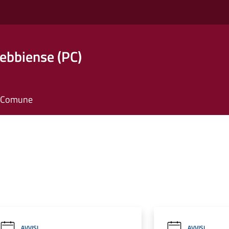
ebbiense (PC)
il Comune
AVVISI
AVVISI