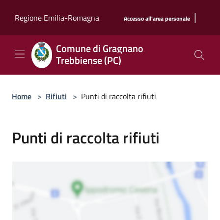
Salta al contenuto principale
|
Regione Emilia-Romagna
Accesso all'area personale
Comune di Gragnano
Trebbiense (PC)
Home
>
Rifiuti
>
Punti di raccolta rifiuti
Punti di raccolta rifiuti