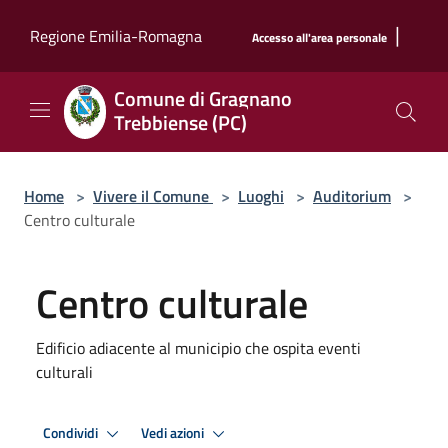
Salta al contenuto principale
|
Regione Emilia-Romagna
Accesso all'area personale
Comune di Gragnano
Trebbiense (PC)
Home
>
Vivere il Comune
>
Luoghi
>
Auditorium
>
Centro culturale
Centro culturale
Edificio adiacente al municipio che ospita eventi
culturali
Condividi
Vedi azioni