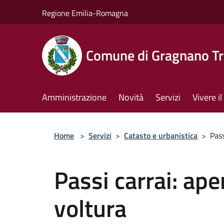
Salta al contenuto principale
Regione Emilia-Romagna
Comune di Gragnano Tr
Amministrazione
Novità
Servizi
Vivere 
Home
>
Servizi
>
Catasto e urbanistica
>
Pass
Passi carrai: ape
voltura