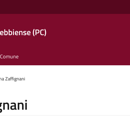
ebbiense (PC)
il Comune
a Zaffignani
gnani