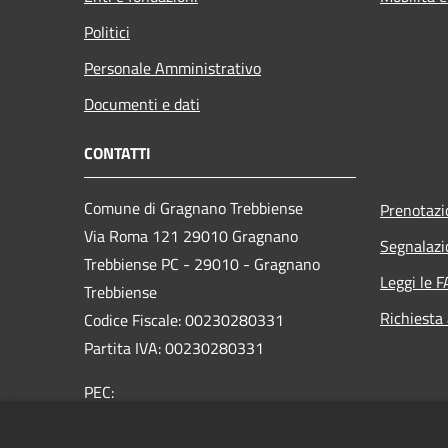
Politici
Personale Amministrativo
Documenti e dati
CONTATTI
Comune di Gragnano Trebbiense
Prenotaz
Via Roma 121 29010 Gragnano
Segnalazi
Trebbiense PC - 29010 - Gragnano
Leggi le 
Trebbiense
Richiesta
Codice Fiscale: 00230280331
Partita IVA: 00230280331
PEC:
protocollo@pec.comune.gragnanotrebbiense.pc.it
Centralino Unico: 0523.788444