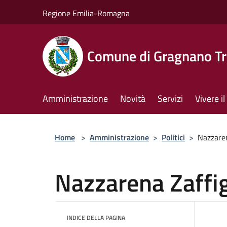
Salta al contenuto principale
Regione Emilia-Romagna
Comune di Gragnano Tr
Amministrazione
Novità
Servizi
Vivere 
Home
>
Amministrazione
>
Politici
>
Nazzaren
Nazzarena Zaffi
INDICE DELLA PAGINA