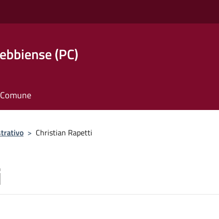
ebbiense (PC)
il Comune
trativo
>
Christian Rapetti
i