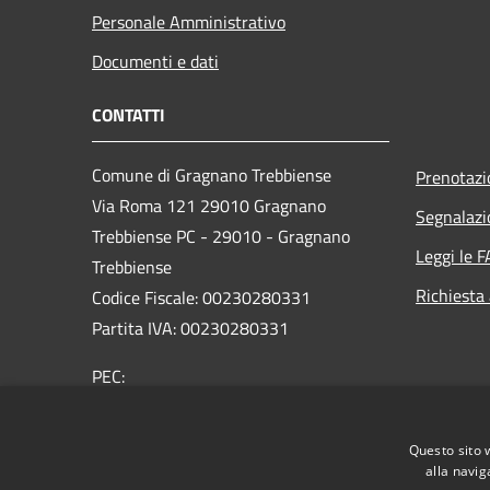
Personale Amministrativo
Documenti e dati
CONTATTI
Comune di Gragnano Trebbiense
Prenotaz
Via Roma 121 29010 Gragnano
Segnalazi
Trebbiense PC - 29010 - Gragnano
Leggi le 
Trebbiense
Richiesta
Codice Fiscale: 00230280331
Partita IVA: 00230280331
PEC:
protocollo@pec.comune.gragnanotrebbiense.pc.it
Centralino Unico: 0523.788444
Questo sito 
alla navig