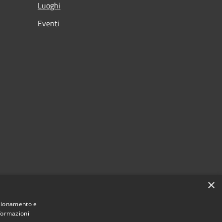
Luoghi
Eventi
×
nzionamento e
nformazioni