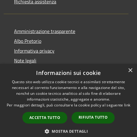
Richiesta assistenza
Amministrazione trasparente
Albo Pretorio
Informativa privacy
Note legali
×
Dichiarazione di accessibilità
Informazioni sui cookie
Questo sito web utilizza cookie tecnici e assimilati strettamente
necessari al corretto funzionamento e alla navigazione del sito,
nonché un cookie tecnico analitico al solo fine di elaborare
informazioni statistiche, aggregate e anonime.
RSS
Copyright © 2026 • Comune di
Per maggiori dettagli, può consultare la cookie policy al seguente
link
Accessibilità
Gragnano Trebbiense (PC) •
Privacy
Municipium
Powered by
•
RIFIUTA TUTTO
ACCETTA TUTTO
Cookie
Accesso redazione
Mappa del sito
MOSTRA DETTAGLI