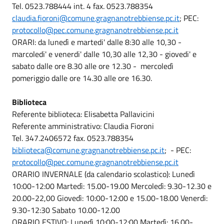
Tel. 0523.788444 int. 4 fax. 0523.788354
claudia.fioroni@comune.gragnanotrebbiense.pc.it
; PEC:
protocollo@pec.comune.gragnanotrebbiense.pc.it
ORARI: da lunedì e martedi' dalle 8:30 alle 10,30 -
marcoledi' e venerdi' dalle 10,30 alle 12,30 - giovedi' e
sabato dalle ore 8.30 alle ore 12.30 - mercoledì
pomeriggio dalle ore 14.30 alle ore 16.30.
Biblioteca
Referente biblioteca: Elisabetta Pallavicini
Referente amministrativo: Claudia Fioroni
Tel. 347.2406572 fax. 0523.788354
biblioteca@comune.gragnanotrebbiense.pc.it
; - PEC:
protocollo@pec.comune.gragnanotrebbiense.pc.it
ORARIO INVERNALE (da calendario scolastico): Lunedì
10:00-12:00 Martedì: 15.00-19.00 Mercoledì: 9.30-12.30 e
20.00-22,00 Giovedì: 10:00-12:00 e 15.00-18.00 Venerdì:
9.30-12:30 Sabato 10.00-12.00
ORARIO ESTIVO: Lunedì 10:00-12:00 Martedì: 16.00-