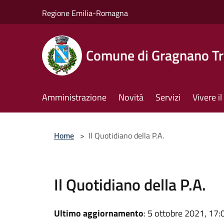
Salta al contenuto principale
Regione Emilia-Romagna
Comune di Gragnano Tr
Amministrazione
Novità
Servizi
Vivere 
Home
>
Il Quotidiano della P.A.
Il Quotidiano della P.A.
Ultimo aggiornamento
: 5 ottobre 2021, 17: