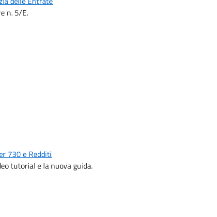
zia delle Entrate
e n. 5/E.
er 730 e Redditi
deo tutorial e la nuova guida.