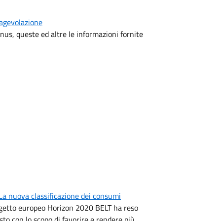
'agevolazione
bonus, queste ed altre le informazioni fornite
 La nuova classificazione dei consumi
rogetto europeo Horizon 2020 BELT ha reso
sto con lo scopo di favorire e rendere più