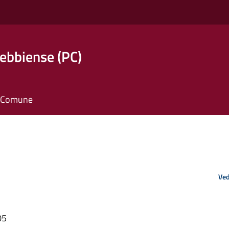
ebbiense (PC)
il Comune
Ved
05