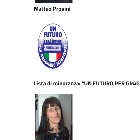
Matteo Provini
Lista di minoranza: "UN FUTURO PER GR