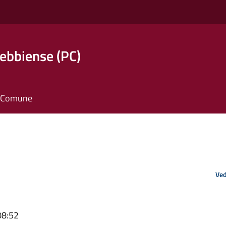
ebbiense (PC)
il Comune
Ved
08:52