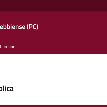
ebbiense (PC)
il Comune
blica