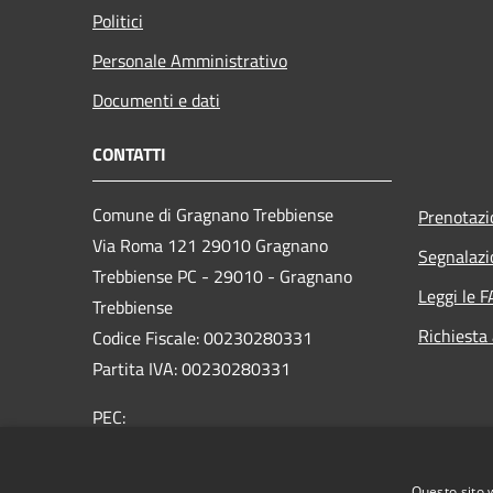
Politici
Personale Amministrativo
Documenti e dati
CONTATTI
Comune di Gragnano Trebbiense
Prenotaz
Via Roma 121 29010 Gragnano
Segnalazi
Trebbiense PC - 29010 - Gragnano
Leggi le 
Trebbiense
Richiesta
Codice Fiscale: 00230280331
Partita IVA: 00230280331
PEC:
protocollo@pec.comune.gragnanotrebbiense.pc.it
Centralino Unico: 0523.788444
Questo sito 