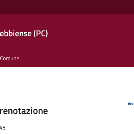
ebbiense (PC)
il Comune
Ved
Prenotazione
:46