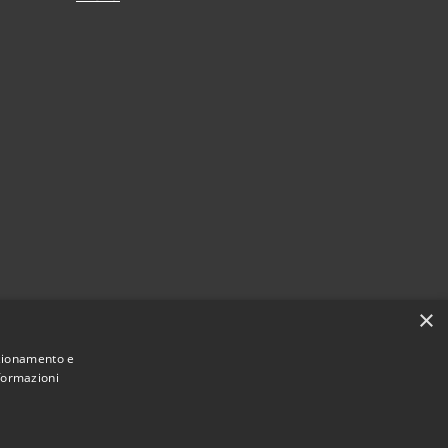
×
nzionamento e
nformazioni