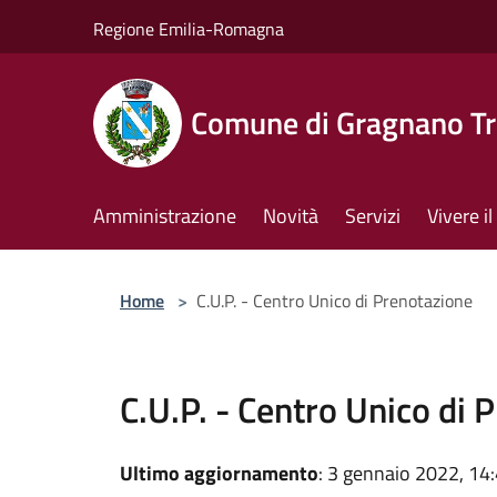
Salta al contenuto principale
Regione Emilia-Romagna
Comune di Gragnano Tr
Amministrazione
Novità
Servizi
Vivere 
Home
>
C.U.P. - Centro Unico di Prenotazione
C.U.P. - Centro Unico di 
Ultimo aggiornamento
: 3 gennaio 2022, 14