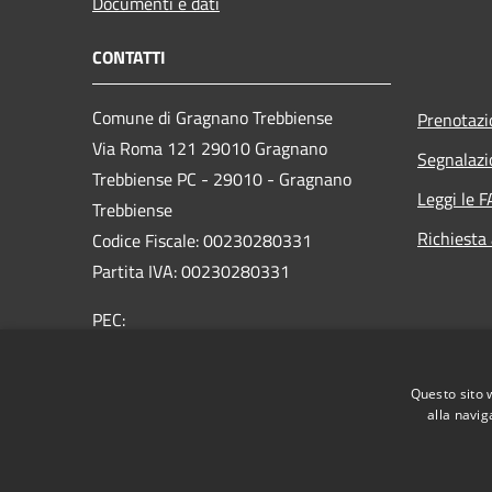
Documenti e dati
CONTATTI
Comune di Gragnano Trebbiense
Prenotaz
Via Roma 121 29010 Gragnano
Segnalazi
Trebbiense PC - 29010 - Gragnano
Leggi le 
Trebbiense
Richiesta
Codice Fiscale: 00230280331
Partita IVA: 00230280331
PEC:
protocollo@pec.comune.gragnanotrebbiense.pc.it
Centralino Unico: 0523.788444
Questo sito 
alla navig