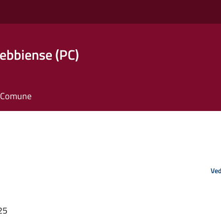
ebbiense (PC)
il Comune
Ved
25