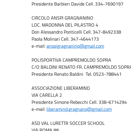
Presidente Barbieri Davide Cell. 334-7690197
CIRCOLO ANSPI GRAGNANINO
LOC. MADONNA DEL PILASTRO 4
Don Alessandro Ponticelli Cell. 347-8492338
Paola Molinari Cell. 347-4644173
e-mail:
anspigragnanino@gmail.com
POLISPORTIVA CAMPREMOLDO SOPRA
C/O BALDINI RENATO FR. CAMPREMOLDO SOPR
Presidente Renato Baldini Tel. 0523-788441
ASSOCIAZIONE LIBERAMIND
VIA CARELLA 2
Presidente Simone Rebecchi Cell. 338-6714294
e-mail:
liberamind.gragnano@gmail.com
ASD VAL LURETTA SOCCER SCHOOL
VIA ROMA 88