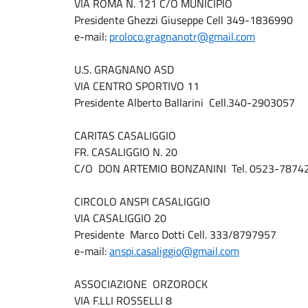
VIA ROMA N. 121 C/O MUNICIPIO
Presidente Ghezzi Giuseppe Cell 349-1836990
e-mail:
proloco.gragnanotr@gmail.com
U.S. GRAGNANO ASD
VIA CENTRO SPORTIVO 11
Presidente Alberto Ballarini Cell.340-2903057
CARITAS CASALIGGIO
FR. CASALIGGIO N. 20
C/O DON ARTEMIO BONZANINI Tel. 0523-7874
CIRCOLO ANSPI CASALIGGIO
VIA CASALIGGIO 20
Presidente Marco Dotti Cell. 333/8797957
e-mail:
anspi.casaliggio@gmail.com
ASSOCIAZIONE ORZOROCK
VIA F.LLI ROSSELLI 8