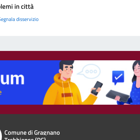
lemi in città
Segnala disservizio
Comune di Gragnano
Trebbiense (PC)