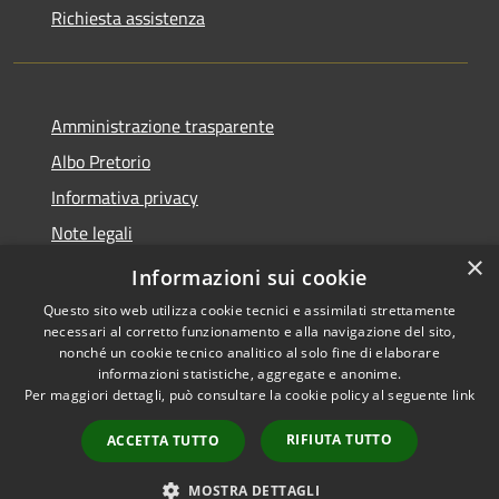
Richiesta assistenza
Amministrazione trasparente
Albo Pretorio
Informativa privacy
Note legali
×
Dichiarazione di accessibilità
Informazioni sui cookie
Questo sito web utilizza cookie tecnici e assimilati strettamente
necessari al corretto funzionamento e alla navigazione del sito,
nonché un cookie tecnico analitico al solo fine di elaborare
informazioni statistiche, aggregate e anonime.
RSS
Copyright © 2026 • Comune di
Per maggiori dettagli, può consultare la cookie policy al seguente
link
Accessibilità
Gragnano Trebbiense (PC) •
Privacy
Municipium
Powered by
•
RIFIUTA TUTTO
ACCETTA TUTTO
Cookie
Accesso redazione
Mappa del sito
MOSTRA DETTAGLI