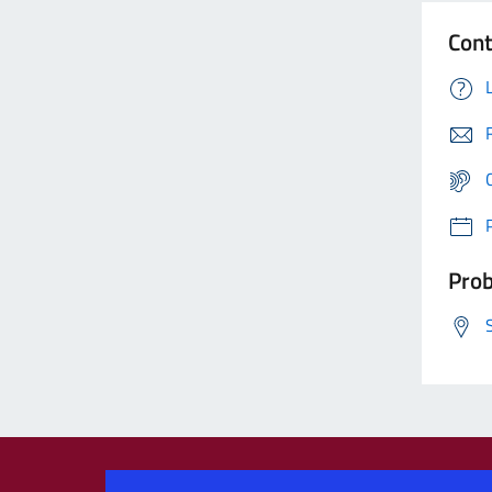
Cont
Prob