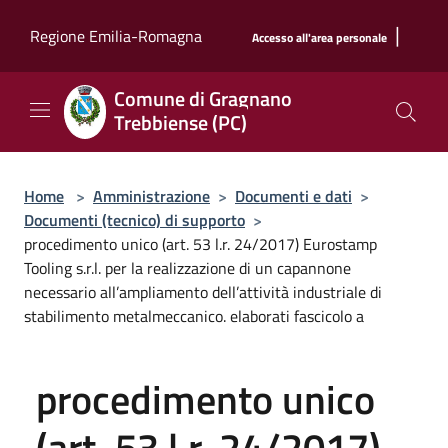
Salta al contenuto principale
|
Regione Emilia-Romagna
Accesso all'area personale
Comune di Gragnano
Trebbiense (PC)
Home
>
Amministrazione
>
Documenti e dati
>
Documenti (tecnico) di supporto
>
procedimento unico (art. 53 l.r. 24/2017) Eurostamp
Tooling s.r.l. per la realizzazione di un capannone
necessario all’ampliamento dell’attività industriale di
stabilimento metalmeccanico. elaborati fascicolo a
procedimento unico
(art. 53 l.r. 24/2017)