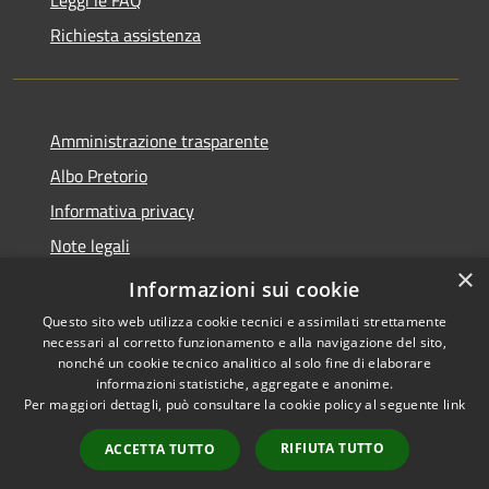
Richiesta assistenza
Amministrazione trasparente
Albo Pretorio
Informativa privacy
Note legali
×
Dichiarazione di accessibilità
Informazioni sui cookie
Questo sito web utilizza cookie tecnici e assimilati strettamente
necessari al corretto funzionamento e alla navigazione del sito,
nonché un cookie tecnico analitico al solo fine di elaborare
informazioni statistiche, aggregate e anonime.
RSS
Copyright © 2026 • Comune di
Per maggiori dettagli, può consultare la cookie policy al seguente
link
Accessibilità
Gragnano Trebbiense (PC) •
Privacy
Municipium
Powered by
•
RIFIUTA TUTTO
ACCETTA TUTTO
Cookie
Accesso redazione