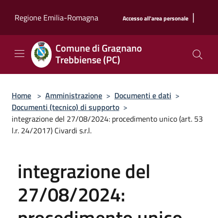
Salta al contenuto principale
|
Regione Emilia-Romagna
Accesso all'area personale
Comune di Gragnano
Trebbiense (PC)
Home
>
Amministrazione
>
Documenti e dati
>
Documenti (tecnico) di supporto
>
integrazione del 27/08/2024: procedimento unico (art. 53
l.r. 24/2017) Civardi s.r.l.
integrazione del
27/08/2024:
procedimento unico