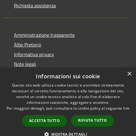
Richiesta assistenza
Amministrazione trasparente
Albo Pretorio
Informativa privacy
Note legali
×
Dichiarazione di accessibilità
Informazioni sui cookie
Questo sito web utilizza cookie tecnici e assimilati strettamente
necessari al corretto funzionamento e alla navigazione del sito,
nonché un cookie tecnico analitico al solo fine di elaborare
informazioni statistiche, aggregate e anonime.
RSS
Copyright © 2026 • Comune di
Per maggiori dettagli, può consultare la cookie policy al seguente
link
Accessibilità
Gragnano Trebbiense (PC) •
Privacy
Municipium
Powered by
•
RIFIUTA TUTTO
ACCETTA TUTTO
Cookie
Accesso redazione
Mappa del sito
MOSTRA DETTAGLI