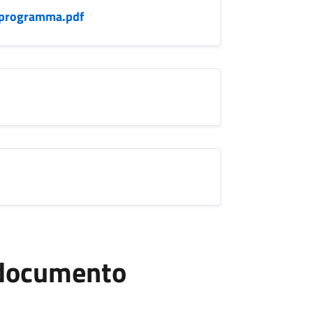
noprogramma.pdf
l documento