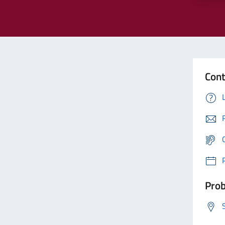
Cont
Prob