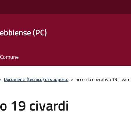
ebbiense (PC)
il Comune
>
Documenti (tecnico) di supporto
>
accordo operativo 19 civard
o 19 civardi